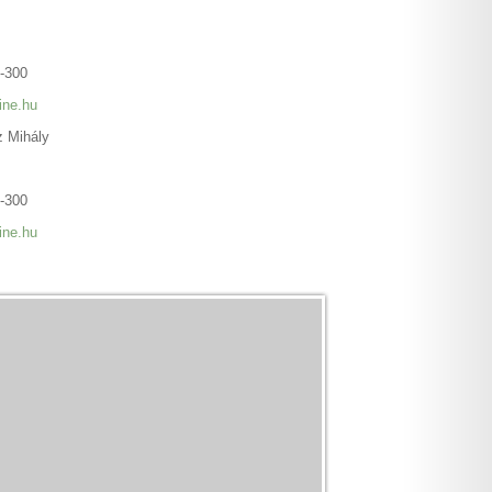
8-300
ine.hu
z Mihály
8-300
ine.hu