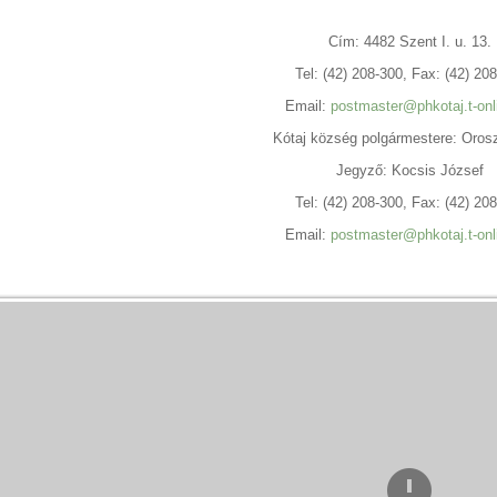
Cím: 4482 Szent I. u. 13.
Tel: (42) 208-300, Fax: (42) 20
Email:
postmaster@phkotaj.t-onl
Kótaj község polgármestere: Oros
Jegyző: Kocsis József
Tel: (42) 208-300, Fax: (42) 20
Email:
postmaster@phkotaj.t-onl