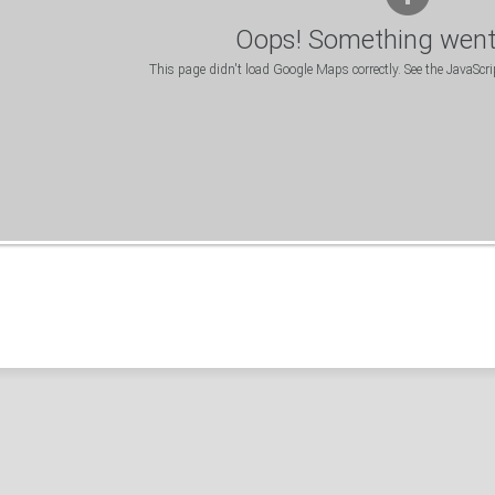
Oops! Something went
This page didn't load Google Maps correctly. See the JavaScrip