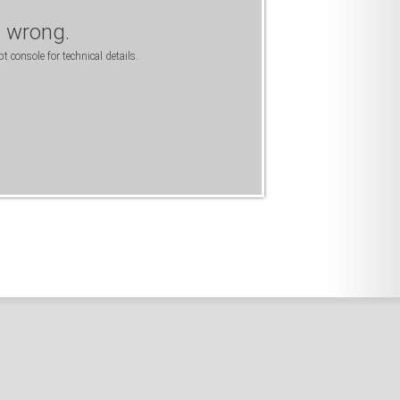
 wrong.
t console for technical details.